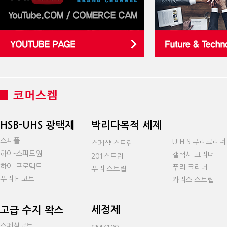
HSB-UHS 광택재
박리다목적 세제
스피플
U.H.S 푸리크리너
스페샬 스트립
하이-스피드원
갤럭시 크리너
201스트립
하이-프로텍트
푸리 크리너
푸리 스트립
푸리 E 코트
카리스 스트립
세정제
고급 수지 왁스
스페샬코트