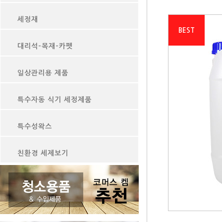
세정재
BEST
대리석-목재-카펫
일상관리용 제품
특수자동 식기 세정제품
특수성왁스
친환경 세제보기