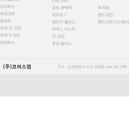
CMZ100
201왁스
금속 광택제
푸리원
푸리코트
엑티브 1
핸드크린
원코트
원터치 플러스
핸드크린 디스펜서
푸리 유-코트
코머스 더스트
푸리 H 코트
티-크린
모던왁스
푸리 글라스
주소 : 인천광역시 서구 오류동 434-96 전화 : 0