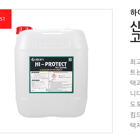
하
EST
최
트는
택
니
도
킴
택