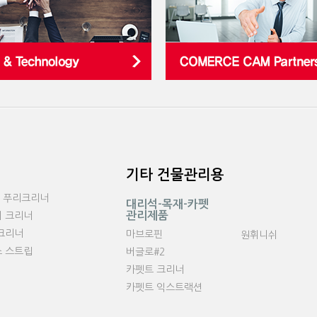
기타 건물관리용
.S 푸리크리너
대리석-목재-카펫
관리제품
 크리너
크리너
마브로핀
원휘니쉬
 스트립
버글로#2
카펫트 크리너
카펫트 익스트랙션