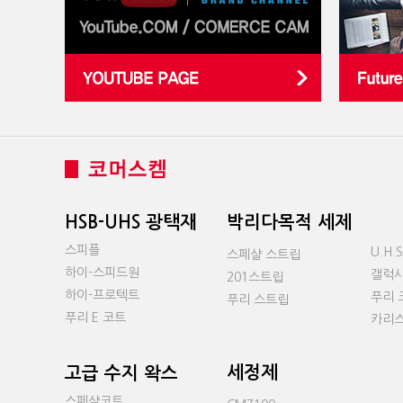
HSB-UHS 광택재
박리다목적 세제
스피플
U.H
스페샬 스트립
하이-스피드원
갤럭시
201스트립
하이-프로텍트
푸리 
푸리 스트립
푸리 E 코트
카리스
세정제
고급 수지 왁스
스페샬코트