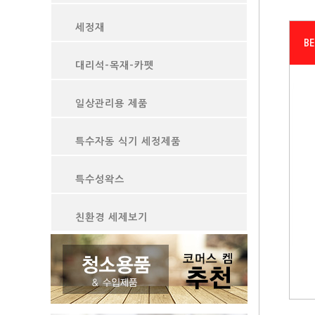
세정재
B
대리석-목재-카펫
일상관리용 제품
특수자동 식기 세정제품
특수성왁스
친환경 세제보기