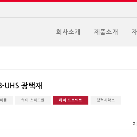
회사소개
제품소개
B-UHS 광택재
피플
하이 스피드원
하이 프로텍트
갤럭시왁스