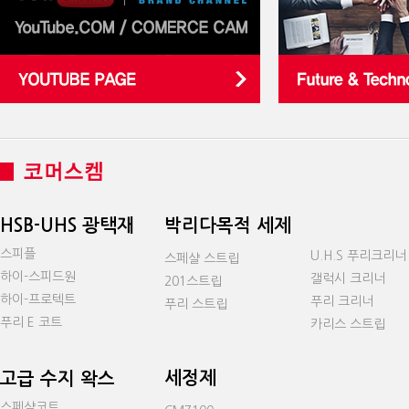
HSB-UHS 광택재
박리다목적 세제
스피플
U.H.S 푸리크리너
스페샬 스트립
하이-스피드원
갤럭시 크리너
201스트립
하이-프로텍트
푸리 크리너
푸리 스트립
푸리 E 코트
카리스 스트립
세정제
고급 수지 왁스
스페샬코트