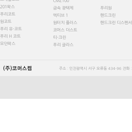
CMZ100
201왁스
금속 광택제
푸리원
푸리코트
엑티브 1
핸드크린
원코트
원터치 플러스
핸드크린 디스펜서
푸리 유-코트
코머스 더스트
푸리 H 코트
티-크린
모던왁스
푸리 글라스
주소 : 인천광역시 서구 오류동 434-96 전화 : 0