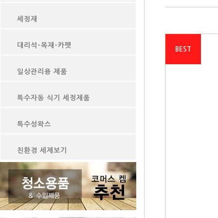
세정재
대리석-목재-카펫
BEST
일상관리용 제품
특수자동 식기 세정제품
특수성왁스
친환경 세제보기